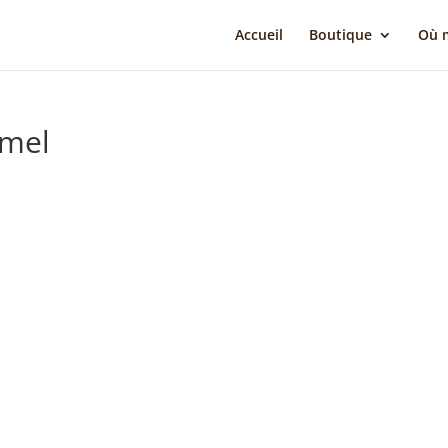
Accueil
Boutique
Où m
amel