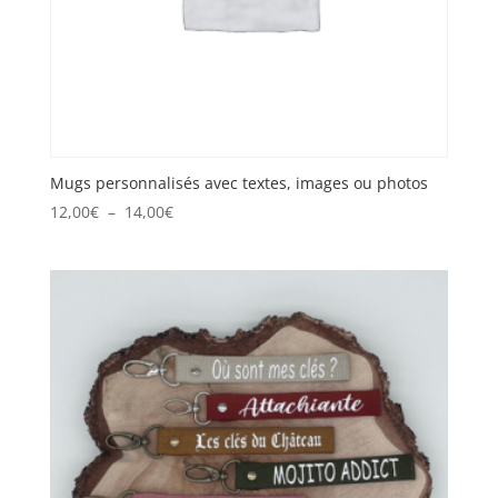
Mugs personnalisés avec textes, images ou photos
Plage
12,00
€
–
14,00
€
de
prix :
12,00€
à
14,00€