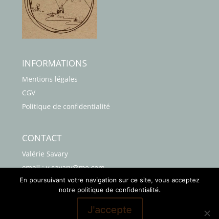
INFORMATIONS
Mentions légales
CGV
Politique de confidentialité
CONTACT
Valérie Savary
email : v.savary@me.com
En poursuivant votre navigation sur ce site, vous acceptez
Téléphone : 06 63 41 38 76
notre politique de confidentialité.
J'accepte