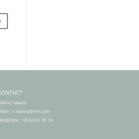
CONTACT
alérie Savary
mail : v.savary@me.com
éléphone : 06 63 41 38 76