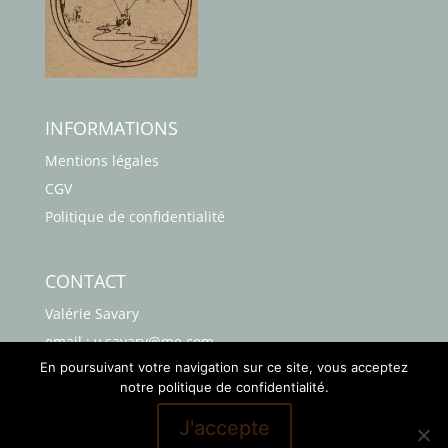
INFORMATIONS
Mentions légales
CGV
Politique de confidentialité
CONTACT
Valérie Savary
email : v.savary@me.com
En poursuivant votre navigation sur ce site, vous acceptez
Téléphone : 06 63 41 38 76
notre politique de confidentialité.
J'accepte