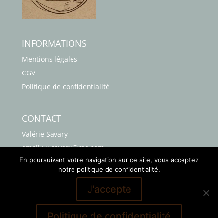
INFORMATIONS
Mentions légales
CGV
Politique de confidentialité
CONTACT
Valérie Savary
email : v.savary@me.com
En poursuivant votre navigation sur ce site, vous acceptez
Téléphone : 06 63 41 38 76
notre politique de confidentialité.
J'accepte
Politique de confidentialité